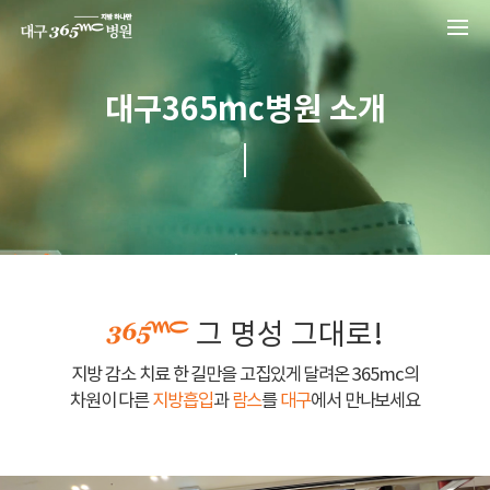
본문 바로가기
대구365mc병원 소개
그 명성 그대로!
지방 감소 치료 한 길만을 고집있게 달려온 365mc의
차원이 다른
지방흡입
과
람스
를
대구
에서 만나보세요