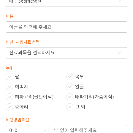
이름
비만·체형치료 선택
부위
팔
복부
허벅지
얼굴
허파고리(골반이식)
배파가리(가슴이식)
종아리
그 외
비용방법확인