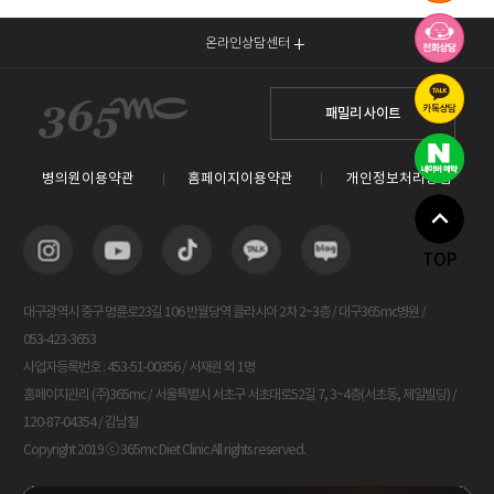
온라인상담센터
패밀리 사이트
병의원이용약관
홈페이지이용약관
개인정보처리방침
TOP
대구광역시 중구 명륜로23길 106 반월당역 클라시아 2차 2~3층 / 대구365mc병원 /
053-423-3653
사업자등록번호 : 453-51-00356 / 서재원 외 1명
홈페이지관리 (주)365mc / 서울특별시 서초구 서초대로52길 7, 3~4층(서초동, 제일빌딩) /
120-87-04354 / 김남철
Copyright 2019 ⓒ 365mc Diet Clinic All rights reserved.