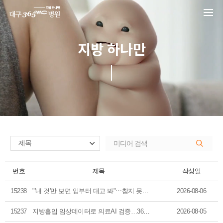
본문 바로가기
지방 하나만
번호
제목
작성일
15238
"'내 것'만 보면 입부터 대고 봐"⋯참지 못하고 또 달려드는 아내에 '질색' [헬스+]
2026-08-06
15237
지방흡입 임상데이터로 의료AI 검증…365mc·울산대·울주군 협력
2026-08-05