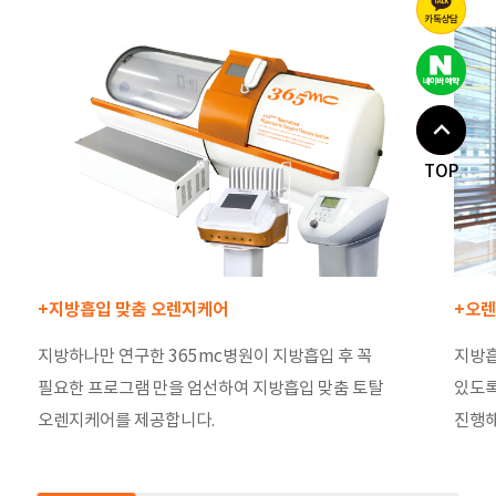
TOP
+지방흡입 맞춤 오렌지케어
+오렌
지방하나만 연구한 365mc병원이 지방흡입 후 꼭
지방흡
필요한 프로그램 만을 엄선하여 지방흡입 맞춤 토탈
있도록
오렌지케어를 제공합니다.
진행해