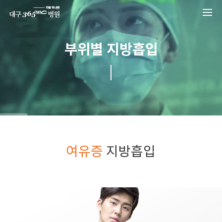
본문 바로가기
Liposuction by site
부위별 지방흡입
여유증
지방흡입