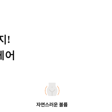
지!
케어