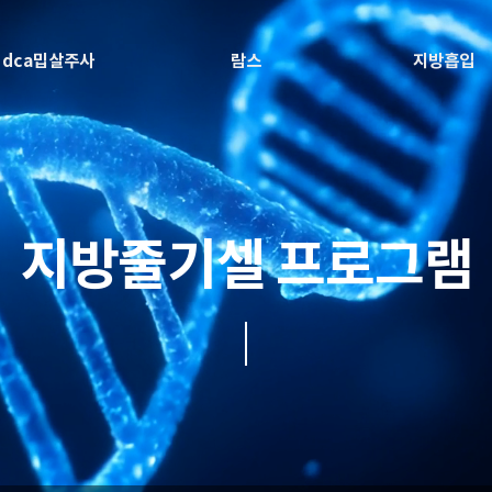
dca밉살주사
람스
지방흡입
지방줄기셀 프로그램