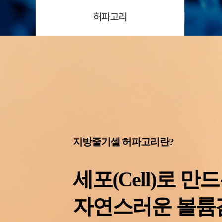
허파고리
지방줄기셀 허파고리란?
세포(Cell)로 만드
자연스러운 볼륨