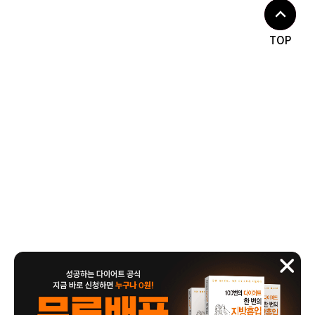
TOP
365mc '보건복지부 장관상' 5번째
수상 쾌거!