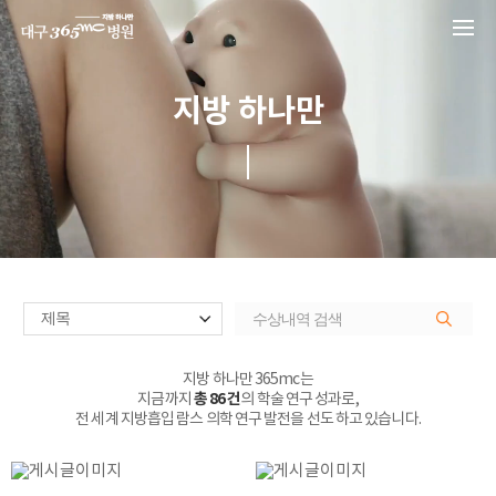
본문 바로가기
지방 하나만
지방 하나만 365mc는
지금까지
총 86 건
의 학술 연구 성과로,
전 세계 지방흡입 람스 의학 연구 발전을 선도 하고 있습니다.