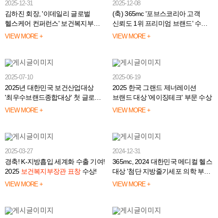
2025-12-31
2025-12-08
김하진 회장, '이데일리 글로벌
(축) 365mc '포브스코리아 고객
헬스케어 컨퍼런스' 보건복지부
신뢰도 1위 프리미엄 브랜드' 수상
장관상 수상🏆
🏆️
VIEW MORE +
VIEW MORE +
2025-07-10
2025-06-19
2025년 대한민국 보건산업대상
2025 한국 그랜드 제너레이션
'최우수브랜드종합대상' 첫 글로벌
브랜드 대상 '에이징테크' 부문 수상
수상의 영예
VIEW MORE +
VIEW MORE +
2025-03-27
2024-12-31
경축! K-지방흡입 세계화 수출 기여!
365mc, 2024 대한민국 메디컬 헬스
2025
보건복지부장관 표창
수상!
대상 '첨단 지방줄기세포 의학 부문
대상' 수상
VIEW MORE +
VIEW MORE +