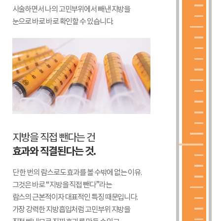
시술하면서 나의 고민부위에서 빼낸 지방을
눈으로 바로 바로 확인할 수 있습니다.
지방을 직접 뺀다는 건
효과와 직결된다는 것.
단 한 번의 람스로도 효과를 볼 수밖에 없는 이유.
그것은 바로 “지방을 직접 뺀다”라는
람스의 근본적이자 대표적인 특징 때문입니다.
가장 강력한 지방흡입처럼 고민부위 지방을