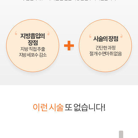
지방흡입의
시술의 장점
장점
간단한 과정
지방 직접 추출
절개 수면마취 없음
지방세포수 감소
이런 시술
또 없습니다!